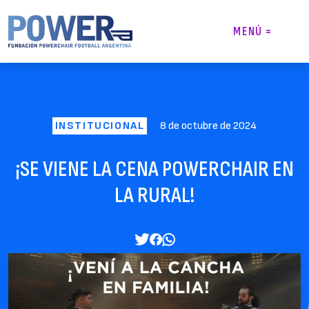
Skip
to
MENÚ
=
content
INSTITUCIONAL
8 de octubre de 2024
¡SE VIENE LA CENA POWERCHAIR EN
LA RURAL!