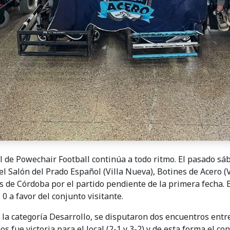
l de Powechair Football continúa a todo ritmo. El pasado sá
l Salón del Prado Español (Villa Nueva), Botines de Acero (V
s de Córdoba por el partido pendiente de la primera fecha. E
 0 a favor del conjunto visitante.
n la categoría Desarrollo, se disputaron dos encuentros entr
s fue victoria para el local (2-1 y 3-2) y de esta forma el con