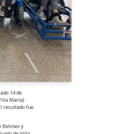
bado 14 de
illa María)
l resultado fue
e Botines y
junto de Villa